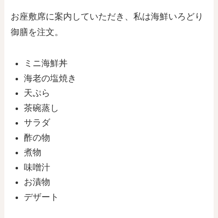
お座敷席に案内していただき、私は海鮮いろどり
御膳を注文。
ミニ海鮮丼
海老の塩焼き
天ぷら
茶碗蒸し
サラダ
酢の物
煮物
味噌汁
お漬物
デザート