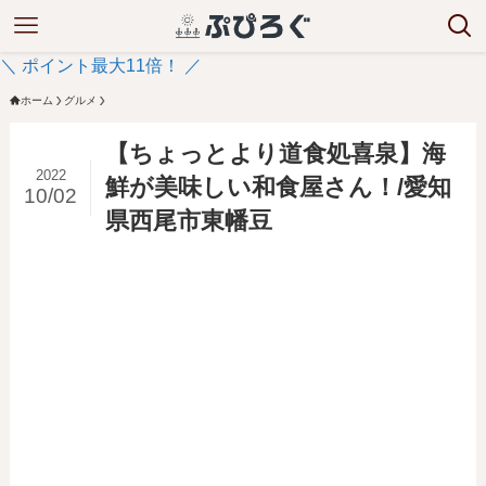
＼ ポイント最大11倍！ ／
ホーム
グルメ
【ちょっとより道食処喜泉】海
2022
鮮が美味しい和食屋さん！/愛知
10/02
県西尾市東幡豆